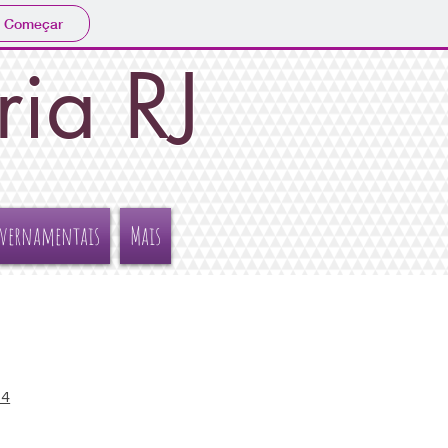
Começar
ia RJ
overnamentais
Mais
24