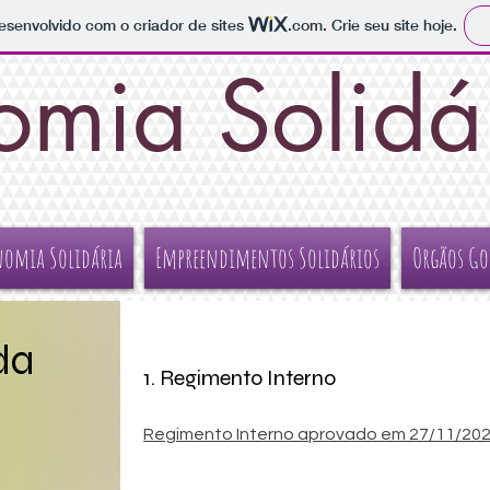
 desenvolvido com o criador de sites
.com
. Crie seu site hoje.
omia Solidár
nomia Solidária
Empreendimentos Solidários
Orgãos G
da
1. Regimento Interno
Regimento Interno aprovado em 27/11/20