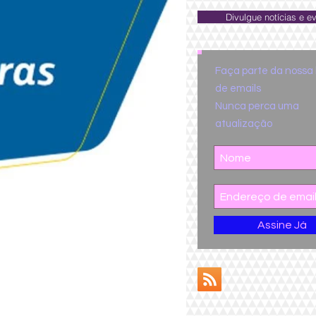
Divulgue notícias e e
Faça parte da nossa l
de emails
Nunca perca uma
atualização
Assine Já