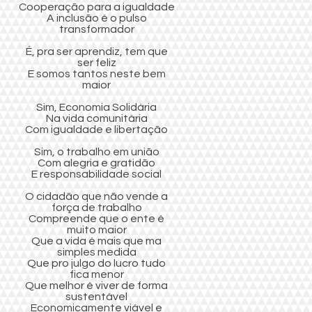
Cooperação para a igualdade
A inclusão é o pulso
transformador
É, pra ser aprendiz, tem que
ser feliz
E somos tantos neste bem
maior
Sim, Economia Solidária
Na vida comunitária
Com igualdade e libertação
Sim, o trabalho em união
Com alegria e gratidão
E responsabilidade social
O cidadão que não vende a
força de trabalho
Compreende que o ente é
muito maior
Que a vida é mais que ma
simples medida
Que pro julgo do lucro tudo
fica menor
Que melhor é viver de forma
sustentável
Economicamente viável e