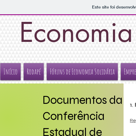
Este site foi desenvol
Economia 
Início
Rodapé
Fóruns de Economia Solidária
Empre
Documentos da
1.
Conferência
Re
Estadual de