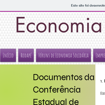
Este site foi desenvol
Economia 
Início
Rodapé
Fóruns de Economia Solidária
Empre
Documentos da
1.
Conferência
Re
Estadual de